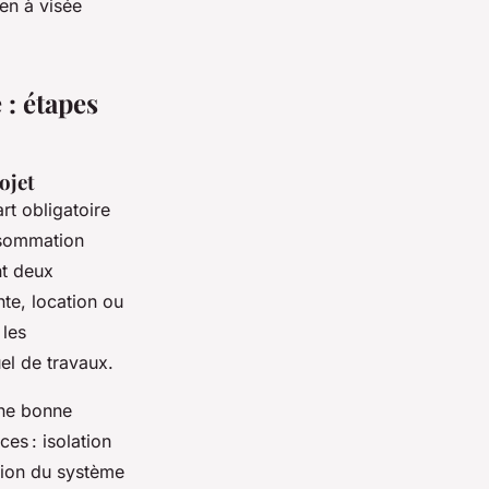
ien à visée
: étapes
ojet
rt obligatoire
nsommation
nt deux
nte, location ou
 les
uel de travaux.
Une bonne
ces : isolation
tion du système