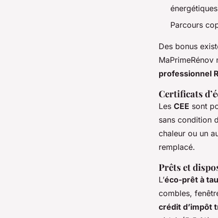
énergétiques
Parcours cop
Des bonus exist
MaPrimeRénov né
professionnel 
Certificats d’
Les
CEE
sont po
sans condition 
chaleur ou un a
remplacé.
Prêts et dispo
L’
éco-prêt à ta
combles, fenêtre
crédit d’impôt 