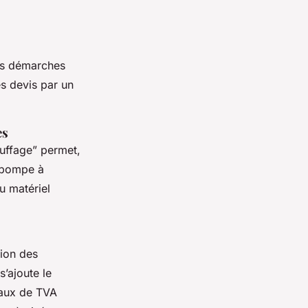
es démarches
s devis par un
es
uffage” permet,
 pompe à
u matériel
tion des
s’ajoute le
taux de TVA