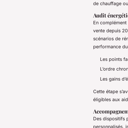
de chauffage ou 
Audit énergéti
En complément du
vente depuis 202
scénarios de ré
performance du l
Les points fa
L’ordre chro
Les gains d’
Cette étape s’av
éligibles aux ai
Accompagneme
Des dispositif
personnalisés, i