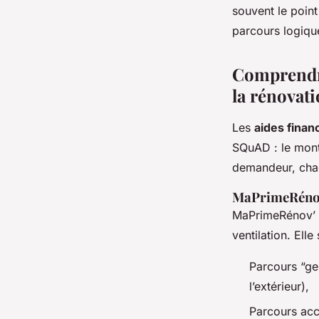
souvent le point
parcours logique
Comprendre 
la rénovat
Les
aides finan
SQuAD : le monta
demandeur, chaq
MaPrimeRénov’
MaPrimeRénov’ c
ventilation. Ell
Parcours “ge
l’extérieur),
Parcours acc