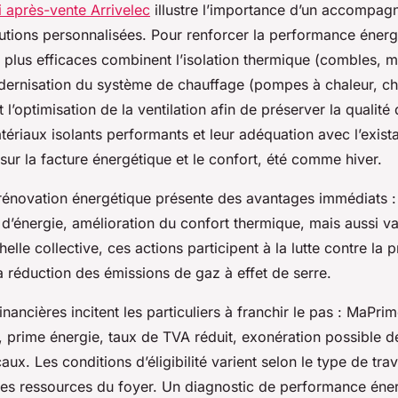
vi après-vente Arrivelec
illustre l’importance d’un accompa
lutions personnalisées. Pour renforcer la performance énerg
s plus efficaces combinent l’isolation thermique (combles, m
odernisation du système de chauffage (pompes à chaleur, ch
l’optimisation de la ventilation afin de préserver la qualité de
ériaux isolants performants et leur adéquation avec l’exista
sur la facture énergétique et le confort, été comme hiver.
a rénovation énergétique présente des avantages immédiats :
’énergie, amélioration du confort thermique, mais aussi va
elle collective, ces actions participent à la lutte contre la p
a réduction des émissions de gaz à effet de serre.
inancières incitent les particuliers à franchir le pas : MaPri
, prime énergie, taux de TVA réduit, exonération possible d
caux. Les conditions d’éligibilité varient selon le type de trav
les ressources du foyer. Un diagnostic de performance éner