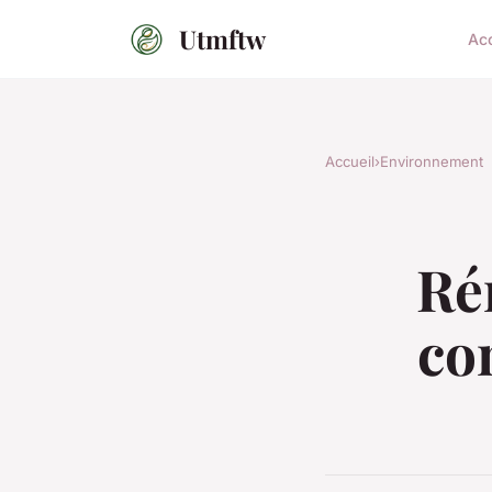
Utmftw
Acc
Accueil
›
Environnement
Ré
co