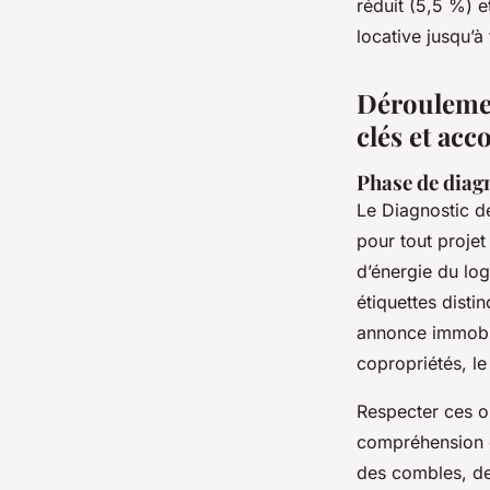
réduit (5,5 %) e
locative jusqu’à
Déroulemen
clés et a
Phase de diagn
Le Diagnostic d
pour tout proje
d’énergie du log
étiquettes disti
annonce immobiliè
copropriétés, le
Respecter ces ob
compréhension
des combles, de