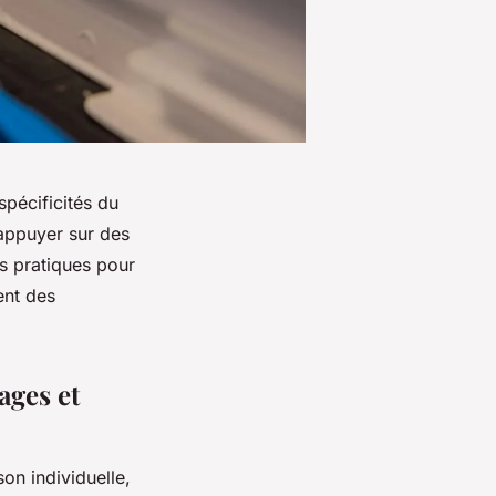
pécificités du
’appuyer sur des
s pratiques pour
ent des
ages et
n individuelle,