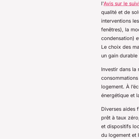
l'
Avis sur le sui
qualité et de so
interventions le
fenêtres), la m
condensation) et 
Le choix des mat
un gain durable 
Investir dans l
consommations d
logement. À l’éch
énergétique et l
Diverses aides f
prêt à taux zéro
et dispositifs lo
du logement et 