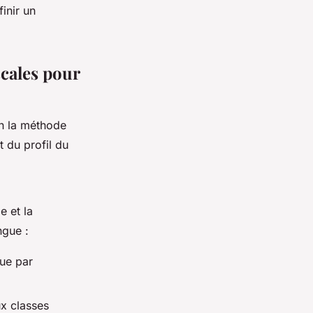
inir un
scales pour
n la méthode
t du profil du
e et la
ngue :
que par
x classes