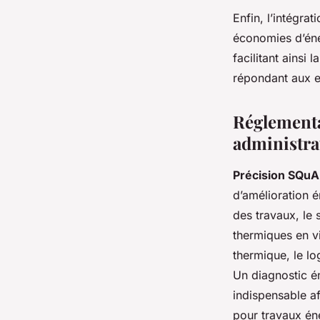
Enfin, l’intégrati
économies d’éner
facilitant ainsi
répondant aux e
Réglementa
administra
Précision SQu
d’amélioration 
des travaux, le 
thermiques en vi
thermique, le l
Un diagnostic én
indispensable af
pour travaux én