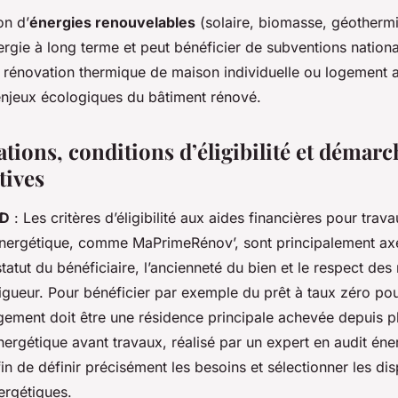
on d’
énergies renouvelables
(solaire, biomasse, géotherm
gie à long terme et peut bénéficier de subventions national
 la rénovation thermique de maison individuelle ou logement 
njeux écologiques du bâtiment rénové.
tions, conditions d’éligibilité et démarc
tives
AD
: Les critères d’éligibilité aux aides financières pour trav
énergétique, comme MaPrimeRénov’, sont principalement axé
statut du bénéficiaire, l’ancienneté du bien et le respect de
gueur. Pour bénéficier par exemple du prêt à taux zéro pour
ogement doit être une résidence principale achevée depuis p
ergétique avant travaux, réalisé par un expert en audit éne
in de définir précisément les besoins et sélectionner les dis
ergétiques.