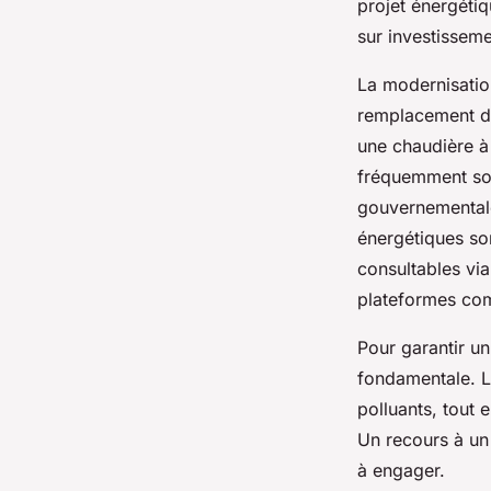
projet énergéti
sur investissem
La modernisatio
remplacement d’
une chaudière à
fréquemment sou
gouvernementale
énergétiques son
consultables vi
plateformes co
Pour garantir un
fondamentale. La
polluants, tout
Un recours à un
à engager.