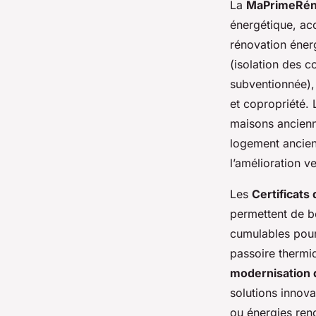
La
MaPrimeRén
énergétique, acc
rénovation énerg
(isolation des 
subventionnée),
et copropriété.
maisons ancienn
logement ancien,
l’amélioration v
Les
Certificats
permettent de b
cumulables pour
passoire thermi
modernisation 
solutions innov
ou énergies ren