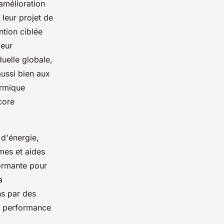
'amélioration
 leur projet de
ntion ciblée
leur
uelle globale,
ussi bien aux
ermique
core
 d'énergie,
mes et aides
ormante pour
a
s par des
te performance