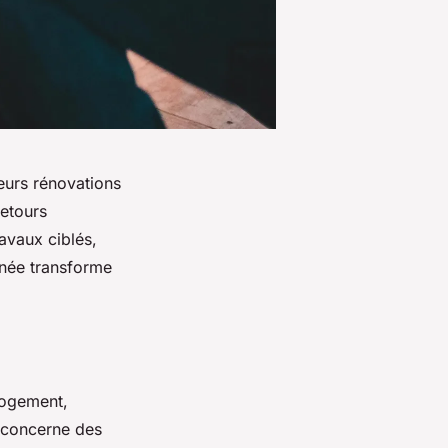
eurs rénovations
retours
ravaux ciblés,
gnée transforme
logement,
e concerne des