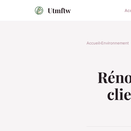
Utmftw
Acc
Accueil
›
Environnement
Réno
cli