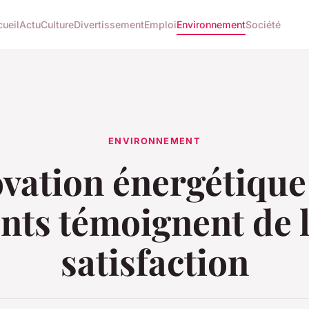
ueil
Actu
Culture
Divertissement
Emploi
Environnement
Société
ENVIRONNEMENT
vation énergétique 
ents témoignent de 
satisfaction