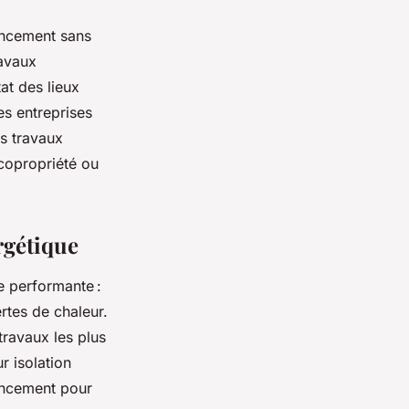
nancement sans
ravaux
at des lieux
es entreprises
ts travaux
 copropriété ou
rgétique
e performante :
rtes de chaleur.
travaux les plus
r isolation
ancement pour