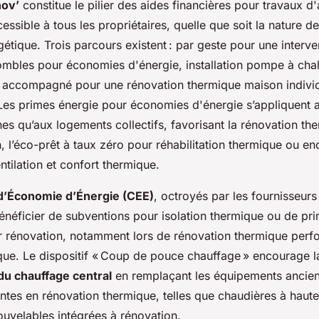
ov’
constitue le pilier des aides financières pour travaux d
essible à tous les propriétaires, quelle que soit la nature de
étique. Trois parcours existent : par geste pour une interve
combles pour économies d'énergie, installation pompe à cha
 accompagné pour une rénovation thermique maison individ
 Les primes énergie pour économies d'énergie s’appliquent a
es qu’aux logements collectifs, favorisant la rénovation th
 l’éco-prêt à taux zéro pour réhabilitation thermique ou en
entilation et confort thermique.
 d’Économie d’Énergie (CEE)
, octroyés par les fournisseurs
énéficier de subventions pour isolation thermique ou de pri
 rénovation, notamment lors de rénovation thermique perf
que. Le dispositif « Coup de pouce chauffage » encourage l
du chauffage central
en remplaçant les équipements ancien
antes en rénovation thermique, telles que chaudières à hau
ouvelables intégrées à rénovation.