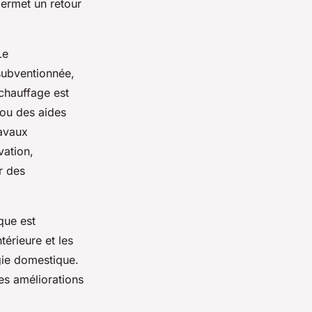
permet un retour
Le
subventionnée,
chauffage est
 ou des aides
ravaux
vation,
r des
que est
térieure et les
gie domestique.
es améliorations