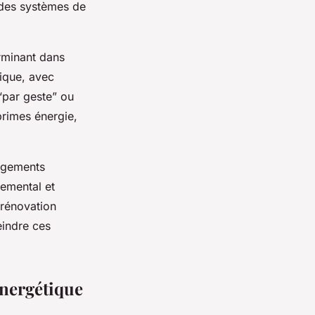
t des systèmes de
erminant dans
ique, avec
“par geste” ou
primes énergie,
logements
nemental et
 rénovation
eindre ces
énergétique