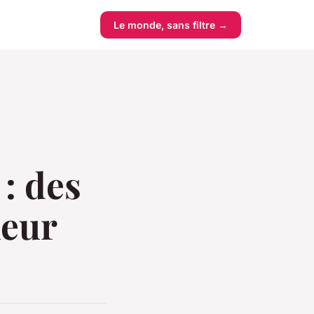
Le monde, sans filtre →
: des
leur