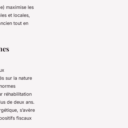
ie) maximise les
es et locales,
ancien tout en
hes
aux
s sur la nature
s normes
 réhabilitation
lus de deux ans.
rgétique, s’avère
positifs fiscaux