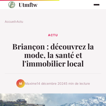
Utmftw
Accueil
›
Actu
ACTU
Briançon : découvrez la
mode, la santé et
l'immobilier local
Maxime
14 décembre 2024
5 min de lecture
M