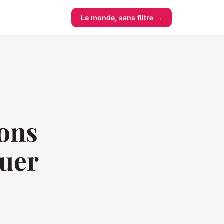
Le monde, sans filtre →
ions
uer