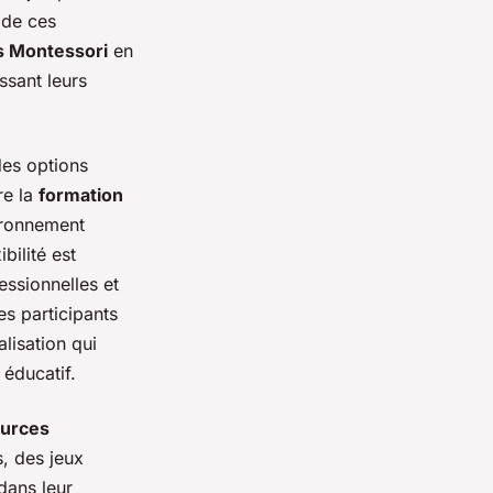
 de ces
s Montessori
en
ssant leurs
des options
re la
formation
ironnement
bilité est
essionnelles et
es participants
alisation qui
 éducatif.
urces
, des jeux
dans leur