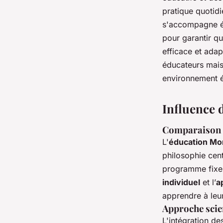
pratique quotid
s'accompagne ég
pour garantir q
efficace et ada
éducateurs mais
environnement éd
Influence 
Comparaison e
L'
éducation Mo
philosophie cent
programme fixe 
individuel
et l’
a
apprendre à leur
Approche scien
L'intégration d