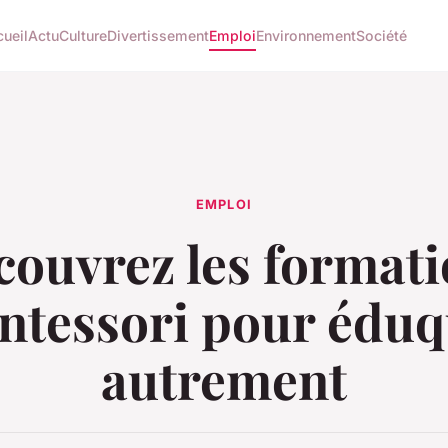
ueil
Actu
Culture
Divertissement
Emploi
Environnement
Société
EMPLOI
ouvrez les format
ntessori pour éduq
autrement