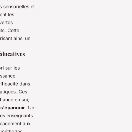
 sensorielles et
ent les
vertes
ts. Cette
isant ainsi un
éducatives
i sur les
issance
fficacité dans
atiques. Ces
fiance en soi,
t s'épanouir
. Un
es enseignants
ficacement aux
s méthodes