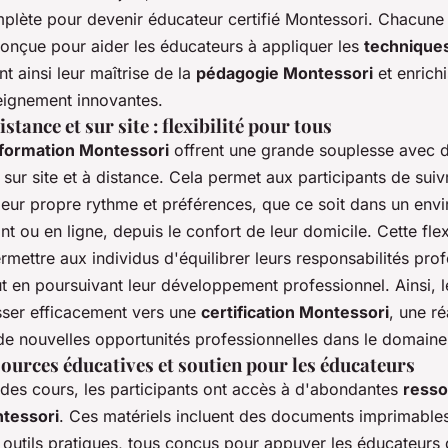
omplète pour devenir éducateur certifié Montessori. Chacune
conçue pour aider les éducateurs à appliquer les
technique
nt ainsi leur maîtrise de la
pédagogie Montessori
et enrichi
eignement innovantes.
tance et sur site : flexibilité pour tous
 formation Montessori
offrent une grande souplesse avec 
sur site et à distance. Cela permet aux participants de suiv
leur propre rythme et préférences, que ce soit dans un env
nt ou en ligne, depuis le confort de leur domicile. Cette flexi
rmettre aux individus d'équilibrer leurs responsabilités prof
t en poursuivant leur développement professionnel. Ainsi, l
ser efficacement vers une
certification Montessori
, une ré
de nouvelles opportunités professionnelles dans le domaine
ources éducatives et soutien pour les éducateurs
es cours, les participants ont accès à d'abondantes
resso
tessori
. Ces matériels incluent des documents imprimables
 outils pratiques, tous conçus pour appuyer les éducateurs 