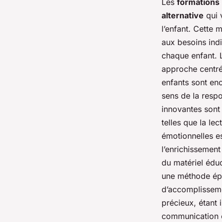
Les
formations
alternative
qui 
l’enfant. Cette
aux besoins ind
chaque enfant. 
approche centré
enfants sont en
sens de la respo
innovantes son
telles que la le
émotionnelles es
l’enrichissement
du matériel éduc
une méthode épr
d’accomplisseme
précieux, étant 
communication en