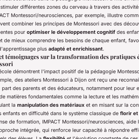
stimuler différentes zones du cerveau à travers des activités
PACT Montessori/neurosciences, par exemple, illustre comm
vent combiner les principes de Montessori avec des décou
écentes pour
optimiser le développement cognitif
des enfan
 de mieux comprendre les besoins de chaque enfant, favor
d'apprentissage plus
adapté et enrichissant
.
 et témoignages sur la transformation des pratiques 
ssori
école démontrent l'impact positif de la pédagogie Montessor
emple, des ateliers Montessori à Dijon ont reçu une reconna
a part des parents et des éducateurs, notamment pour leur e
 de matières fondamentales comme la lecture et les mathém
ulant la
manipulation des matériaux
et en misant sur la con
 enfants en difficulté dans le système classique de
florir e
se de formation, IMPACT Montessori/neurosciences, aide l
pproche intégrée, qui renforce leur capacité à répondre ef
uels des élèves. La
flexibilité
et l'évolution constante de ce