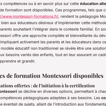
rs compétences ou à en savoir plus sur cette
éducation alt
 de formation sont disponibles. Ces programmes, tels que 
://www.montessori-formations.fr/
, rendent la pédagogie Mo
i bien aux éducateurs désireux d'implémenter cette méthod
arents souhaitant l'intégrer dans le contexte familial. En s
ssori offre une approche complète et bienveillante du dé
n impliquant activement les parents et les éducateurs dans 
 modèle éducatif non traditionnel se révèle être une solutio
x besoins variés des enfants, tout en leur assurant un cadr
pprendre et grandir.
 de formation Montessori disponibles
ions offertes : de l’initiation à la certification
ontessori
se décline en diverses options, permettant à chaq
 compétences pédagogiques adaptées à ses besoins. Les
co
e éventail de sujets, allant de l'introduction aux fondament