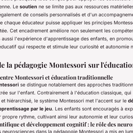
ienne. Le
soutien
ne se limite pas aux ressources matérielles;
alement de conseils personnalisés et d'un accompagnemen
ue chaque éducateur puisse appliquer les
principes Montess
ptée. Cet encadrement améliore non seulement les compéte
 aussi l'expérience d'apprentissage des enfants, en promo
ucatif qui respecte et stimule leur curiosité et autonomie n
de la pédagogie Montessori sur l'éducat
ntre Montessori et éducation traditionnelle
ntessori
se distingue notablement des approches traditionn
rée sur l'enfant. Contrairement à l'éducation classique, qui 
et hiérarchisé, le système Montessori met l'accent sur le
d
pprentissage par le jeu
. Les enfants sont encouragés à expl
 propre rythme, cultivant ainsi leur autonomie et leur curios
tifique et développement cognitif : le rôle des neur
es
neurosciences
dans la pédagogie Montessori a mis en lum