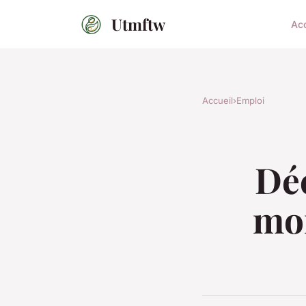
Utmftw
Acc
Accueil
›
Emploi
Déc
mo