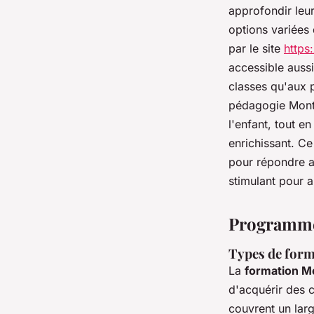
approfondir leu
options variées
par le site
https
accessible auss
classes qu'aux p
pédagogie Monte
l'enfant, tout e
enrichissant. Ce
pour répondre au
stimulant pour a
Programmes
Types de format
La
formation M
d'acquérir des
couvrent un larg