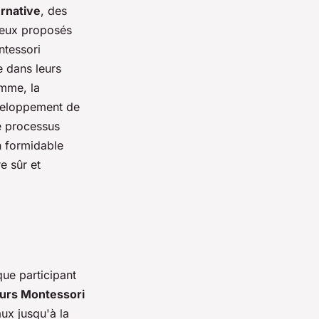
ernative
, des
ceux proposés
ntessori
e dans leurs
omme, la
veloppement de
ce processus
n formidable
e sûr et
ue participant
urs Montessori
aux jusqu'à la