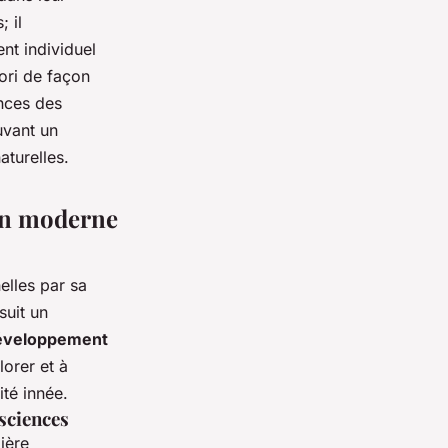
 il
t individuel
ori
de façon
nces des
uvant un
aturelles.
ion moderne
elles par sa
suit un
éveloppement
orer et à
ité innée.
osciences
ière