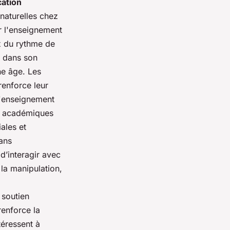
ation
naturelles chez
r l'enseignement
x du rythme de
 dans son
ne âge. Les
renforce leur
 d'enseignement
s académiques
ales et
dans
d’interagir avec
la manipulation,
 soutien
renforce la
téressent à