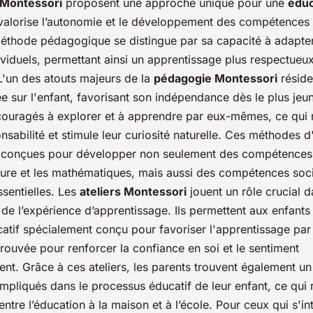
 Montessori
proposent une approche unique pour une
éduc
valorise l’autonomie et le développement des compétences 
 méthode pédagogique se distingue par sa capacité à adapte
ividuels, permettant ainsi un apprentissage plus respectueu
L'un des atouts majeurs de la
pédagogie Montessori
réside
e sur l'enfant, favorisant son indépendance dès le plus jeu
couragés à explorer et à apprendre par eux-mêmes, ce qui 
nsabilité et stimule leur curiosité naturelle. Ces méthodes
t conçues pour développer non seulement des compétence
cture et les mathématiques, mais aussi des compétences soci
sentielles. Les
ateliers Montessori
jouent un rôle crucial 
 de l’expérience d’apprentissage. Ils permettent aux enfants 
atif spécialement conçu pour favoriser l'apprentissage par 
ouvée pour renforcer la confiance en soi et le sentiment
nt. Grâce à ces ateliers, les parents trouvent également un
impliqués dans le processus éducatif de leur enfant, ce qui 
tre l’éducation à la maison et à l’école. Pour ceux qui s'in