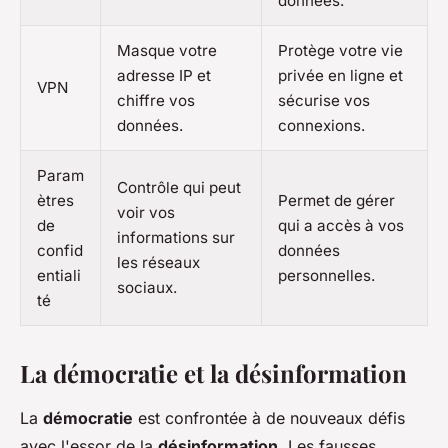
données.
Masque votre
Protège votre vie
adresse IP et
privée en ligne et
VPN
chiffre vos
sécurise vos
données.
connexions.
Param
Contrôle qui peut
ètres
Permet de gérer
voir vos
de
qui a accès à vos
informations sur
confid
données
les réseaux
entiali
personnelles.
sociaux.
té
La démocratie et la désinformation
La
démocratie
est confrontée à de nouveaux défis
avec l'essor de la
désinformation
. Les fausses