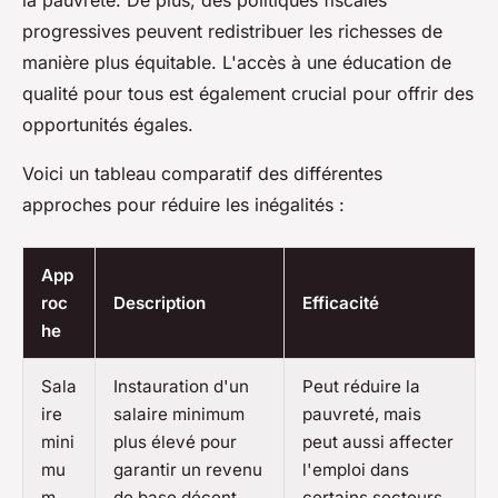
la pauvreté. De plus, des politiques fiscales
progressives peuvent redistribuer les richesses de
manière plus équitable. L'accès à une éducation de
qualité pour tous est également crucial pour offrir des
opportunités égales.
Voici un tableau comparatif des différentes
approches pour réduire les inégalités :
App
roc
Description
Efficacité
he
Sala
Instauration d'un
Peut réduire la
ire
salaire minimum
pauvreté, mais
mini
plus élevé pour
peut aussi affecter
mu
garantir un revenu
l'emploi dans
m
de base décent.
certains secteurs.