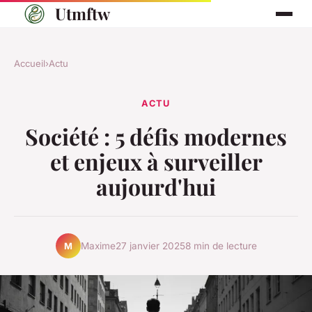
Utmftw
Accueil
›
Actu
ACTU
Société : 5 défis modernes
et enjeux à surveiller
aujourd'hui
Maxime
27 janvier 2025
8 min de lecture
M