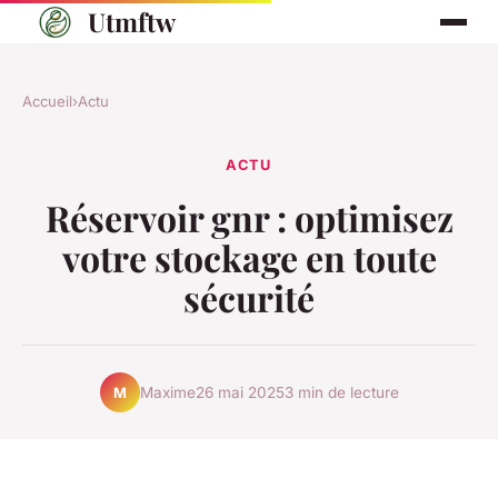
Utmftw
Accueil
›
Actu
ACTU
Réservoir gnr : optimisez
votre stockage en toute
sécurité
Maxime
26 mai 2025
3 min de lecture
M