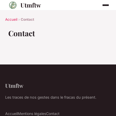
Utmftw
Accueil
›
Contact
Contact
Utmftw
Les traces de nos gestes dans le fracas du présent.
Accueil
Mentions légales
Contact