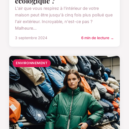
écologique ?
L'air que vous respirez à l'intérieur de votre
maison peut être jusqu'à cinq fois plus pollué que
l'air extérieur. Incroyable, n'est-ce pas ?
Malheure...
3 septembre 2024
6 min de lecture →
ENVIRONNEMENT