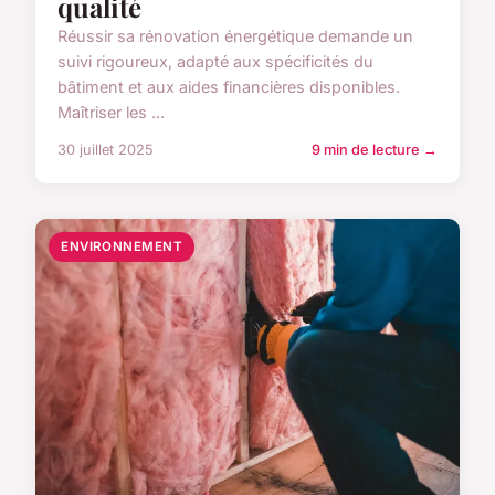
qualité
Réussir sa rénovation énergétique demande un
suivi rigoureux, adapté aux spécificités du
bâtiment et aux aides financières disponibles.
Maîtriser les ...
30 juillet 2025
9 min de lecture →
ENVIRONNEMENT