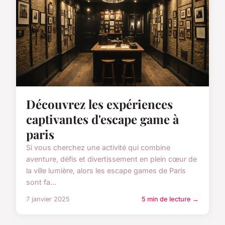
Découvrez les expériences
captivantes d'escape game à
paris
Si vous cherchez une activité qui combine
aventure, défis et divertissement en plein cœur de
la ville lumière, alors les escape games de Paris
sont fa...
7 janvier 2025
5 min de lecture →