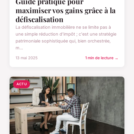
Guide pratique pour
maximiser vos gains grâce à la
défiscalisation
La défiscalisation immobilière ne se limite pas à
une simple réduction d'impôt ; c'est une stratégie
patrimoniale sophistiquée qui, bien orchestrée,
m...
13 mai 2025
1 min de lecture →
ACTU