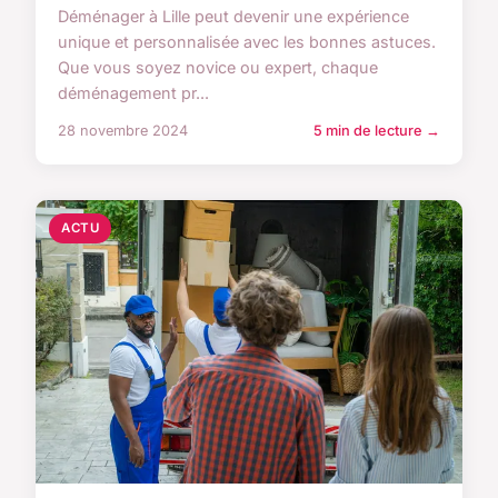
Déménager à Lille peut devenir une expérience
unique et personnalisée avec les bonnes astuces.
Que vous soyez novice ou expert, chaque
déménagement pr...
28 novembre 2024
5 min de lecture →
ACTU