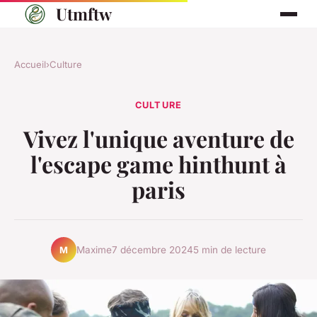
Utmftw
Accueil
›
Culture
CULTURE
Vivez l'unique aventure de
l'escape game hinthunt à
paris
Maxime
7 décembre 2024
5 min de lecture
M