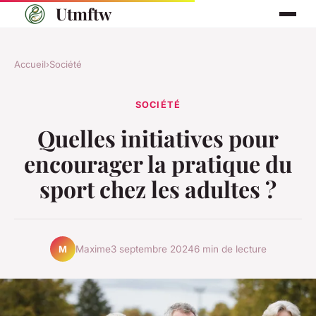
Utmftw
Accueil
›
Société
SOCIÉTÉ
Quelles initiatives pour
encourager la pratique du
sport chez les adultes ?
Maxime
3 septembre 2024
6 min de lecture
M