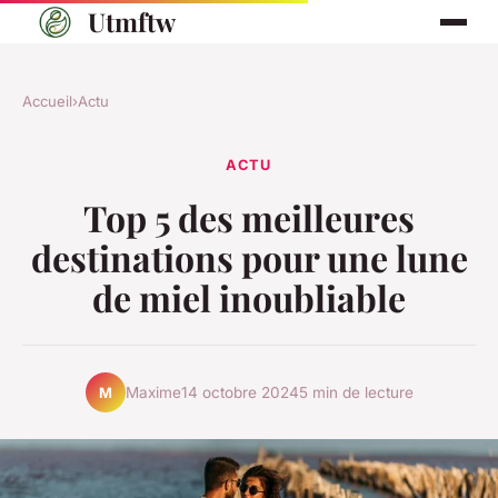
Utmftw
Accueil
›
Actu
ACTU
Top 5 des meilleures
destinations pour une lune
de miel inoubliable
Maxime
14 octobre 2024
5 min de lecture
M