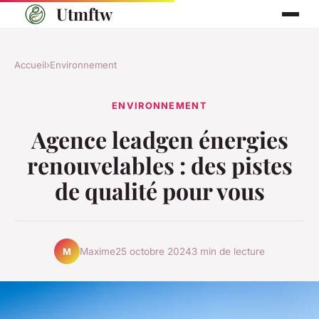
Utmftw
Accueil
›
Environnement
ENVIRONNEMENT
Agence leadgen énergies
renouvelables : des pistes
de qualité pour vous
Maxime
25 octobre 2024
3 min de lecture
M